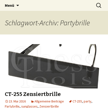
Zum
Suche
chess-tools
Menü
Inhalt
nach:
springen
Schlagwort-Archiv: Partybrille
CT-255 Zensiertbrille
23. Mai 2016
Allgemeine Beiträge
CT-255
,
party
,
Partybrille
,
sunglasses
,
Zensiertbrille