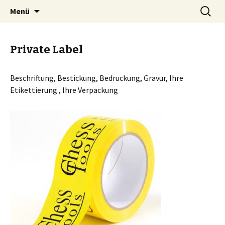
Zum
Suche
chess-tools
Menü
Inhalt
nach:
springen
Private Label
Beschriftung, Bestickung, Bedruckung, Gravur, Ihre
Etikettierung , Ihre Verpackung